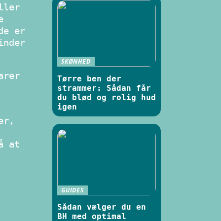
ller
e
de er
inder
SKØNHED
arer
Tørre ben der
strammer: Sådan får
du blød og rolig hud
igen
er,
å at
GUIDES
Sådan vælger du en
BH med optimal