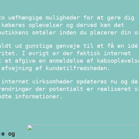
to uafhængige muligheder for at gøre dig
 køberes oplevelser og derved kan det
butikkens omtaler inden du placerer din o
uldt ud gunstige genveje til at få en idé
ritet. I øvrigt er der faktisk internet
t at afgive en anmeldelse af købsoplevels
 afvejning af kundetilfredsheden.
 internet virksomheder opdateres nu og da
randringer der potentielt er realiseret s
ndte informationer.
je og