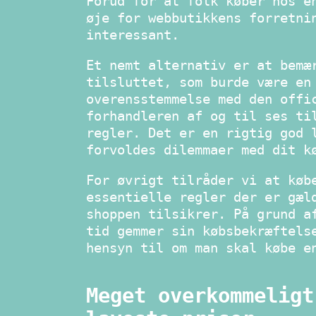
Forud for at folk køber hos e
øje for webbutikkens forretni
interessant.
Et nemt alternativ er at bemæ
tilsluttet, som burde være en
overensstemmelse med den offi
forhandleren af og til ses ti
regler. Det er en rigtig god 
forvoldes dilemmaer med dit k
For øvrigt tilråder vi at køb
essentielle regler der er gæl
shoppen tilsikrer. På grund a
tid gemmer sin købsbekræftels
hensyn til om man skal købe e
Meget overkommeligt