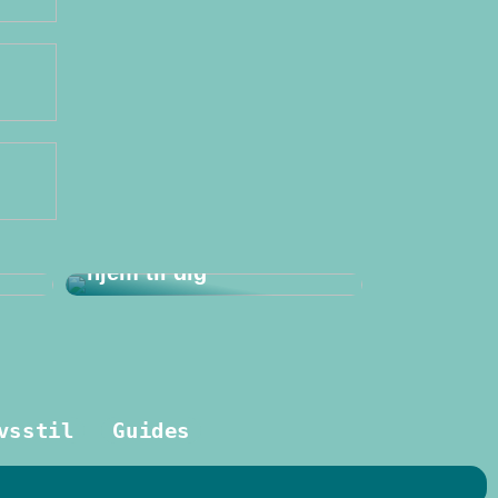
Derfor bør du vælge en
massør, som kører
hjem til dig
vsstil
Guides