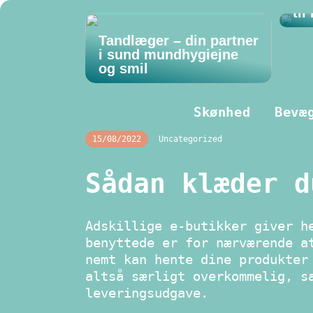
til
Tandlæger – din partner
i sund mundhygiejne
og smil
Skønhed
Bevæ
15/08/2022
Uncategorized
Sådan klæder d
Adskillige e-butikker giver h
benyttede er for nærværende a
nemt kan hente dine produkter
altså særligt overkommelig, s
leveringsudgave.