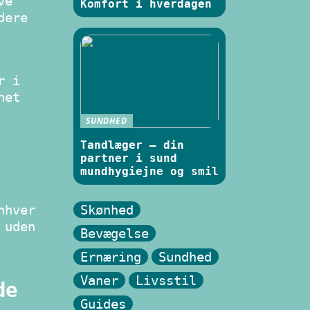
ve
Komfort i hverdagen
dere
r i
net
SUNDHED
Tandlæger – din
partner i sund
mundhygiejne og smil
Skønhed
nhver
 uden
Bevægelse
Ernæring
Sundhed
Vaner
Livsstil
de
Guides