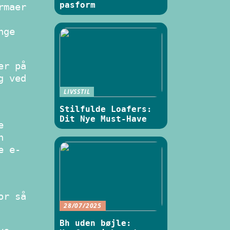
pasform
rmaer
nge
er på
g ved
LIVSSTIL
Stilfulde Loafers:
Dit Nye Must-Have
e
n
e e-
or så
28/07/2025
Bh uden bøjle: