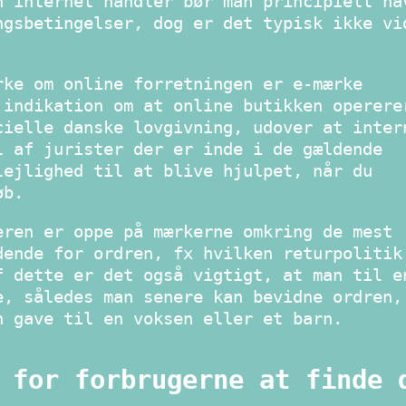
n internet handler bør man principielt ha
ngsbetingelser, dog er det typisk ikke vi
rke om online forretningen er e-mærke
 indikation om at online butikken operere
cielle danske lovgivning, udover at inter
l af jurister der er inde i de gældende
lejlighed til at blive hjulpet, når du
øb.
eren er oppe på mærkerne omkring de mest
dende for ordren, fx hvilken returpolitik
f dette er det også vigtigt, at man til e
e, således man senere kan bevidne ordren,
n gave til en voksen eller et barn.
 for forbrugerne at finde 