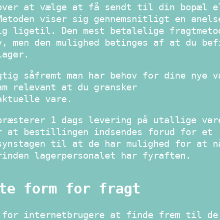
over at vælge at få sendt til din bopæl e
Metoden viser sig gennemsnitligt en anels
ig ligetil. Den mest betalelige fragtmeto
v, men den mulighed betinges af at du bef
lager.
gtig såfremt man har behov for dine nye v
am relevant at du gransker
aktuelle vare.
præsterer 1 dags levering på utallige var
r at bestillingen indsendes forud for et
synstagen til at de har mulighed for at n
rinden lagerpersonalet har fyraften.
te form for fragt
 for internetbrugere at finde frem til de