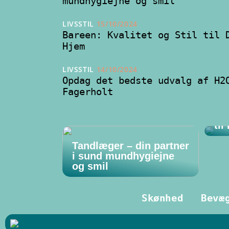
mundhygiejne og smil
LIVSSTIL
15/10/2024
Bareen: Kvalitet og Stil til 
Hjem
LIVSSTIL
14/10/2024
Opdag det bedste udvalg af H2
Fagerholt
Bar
til
Tandlæger – din partner
i sund mundhygiejne
og smil
Skønhed
Bevæ