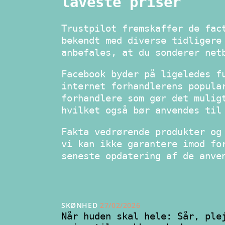
laveste priser
Trustpilot fremskaffer de fac
bekendt med diverse tidligere
anbefales, at du sonderer net
Facebook byder på ligeledes f
internet forhandlerens popula
forhandlere som gør det mulig
hvilket også bør anvendes til
Fakta vedrørende produkter og
vi kan ikke garantere imod fo
seneste opdatering af de anve
SKØNHED
27/02/2026
Når huden skal hele: Sår, ple