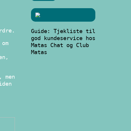
rdre.
Guide: Tjekliste til
god kundeservice hos
 om
Matas Chat og Club
Matas
en,
, men
iden