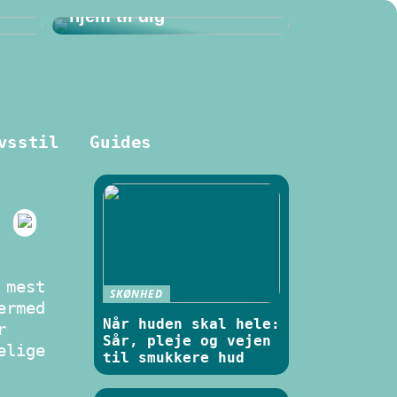
hjem til dig
vsstil
Guides
 mest
SKØNHED
ermed
Når huden skal hele:
r
Sår, pleje og vejen
elige
til smukkere hud