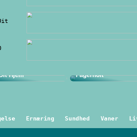
Dit
O
Opdag det bedste
een: Kvalitet og Stil
udvalg af H2O
 Dit Hjem
Fagerholt
gelse
Ernæring
Sundhed
Vaner
Li