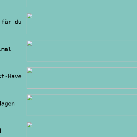
 får du
imal
st-Have
dagen
d