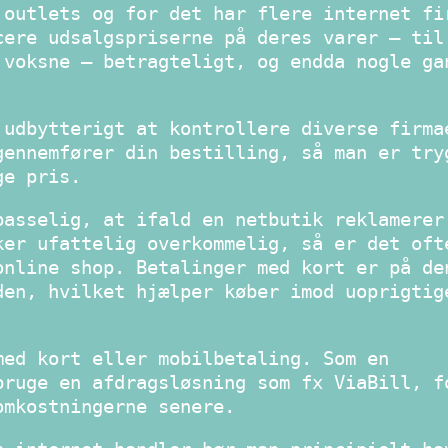
 outlets og for det har flere internet fi
cere udsalgspriserne på deres varer – til
 voksne – betragteligt, og endda nogle ga
 udbytterigt at kontrollere diverse firma
gennemfører din bestilling, så man er try
ge pris.
passelig, at ifald en netbutik reklamerer
ker ufattelig overkommelig, så er det oft
online shop. Betalinger med kort er på de
den, hvilket hjælper køber imod uoprigtig
med kort eller mobilbetaling. Som en
bruge en afdragsløsning som fx ViaBill, f
omkostningerne senere.