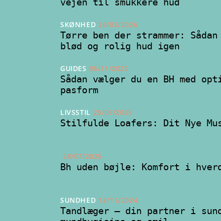
vejen til smukkere hud
SKØNHED
26/02/2026
Tørre ben der strammer: Sådan
blød og rolig hud igen
GUIDES
05/11/2025
Sådan vælger du en BH med opt
pasform
LIVSSTIL
25/09/2025
Stilfulde Loafers: Dit Nye Mu
28/07/2025
Bh uden bøjle: Komfort i hver
SUNDHED
12/11/2024
Tandlæger – din partner i sun